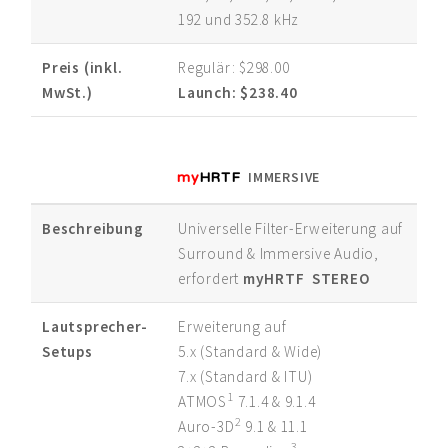
192 und 352.8 kHz
Preis (inkl.
Regulär:
$298.00
MwSt.)
Launch:
$238.40
my
HRTF
IMMERSIVE
Beschreibung
Universelle Filter-Erweiterung auf
Surround & Immersive Audio,
erfordert
myHRTF STEREO
Lautsprecher-
Erweiterung auf
Setups
5.x (Standard & Wide)
7.x (Standard & ITU)
1
ATMOS
7.1.4 & 9.1.4
2
Auro-3D
9.1 & 11.1
3