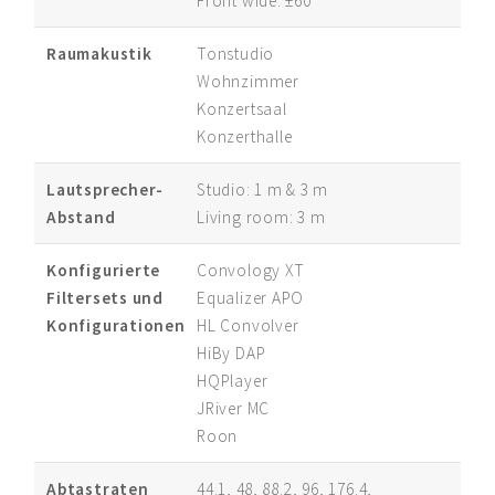
Front wide: ±60°
Raumakustik
Tonstudio
Wohnzimmer
Konzertsaal
Konzerthalle
Lautsprecher-
Studio: 1 m & 3 m
Abstand
Living room: 3 m
Konfigurierte
Convology XT
Filtersets und
Equalizer APO
Konfigurationen
HL Convolver
HiBy DAP
HQPlayer
JRiver MC
Roon
Abtastraten
44.1, 48, 88.2, 96, 176.4,