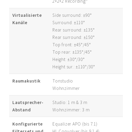
2+2+2 Recording
Virtualisierte
Side surround: ±90°
Kanäle
Surround: ±110°
Rear surround: ±135°
Rear surround: ±150°
Top front: ±45°/45°
Top rear: ±135°/45°
Height: ±30°/30°
Height sur.: ±110°/30°
Raumakustik
Tonstudio
Wohnzimmer
Lautsprecher-
Studio: 1 m & 3 m
Abstand
Wohnzimmer: 3 m
Konfigurierte
Equalizer APO (bis 7.1)
Filtersets und
HL Convolver (bis 9.1.4)